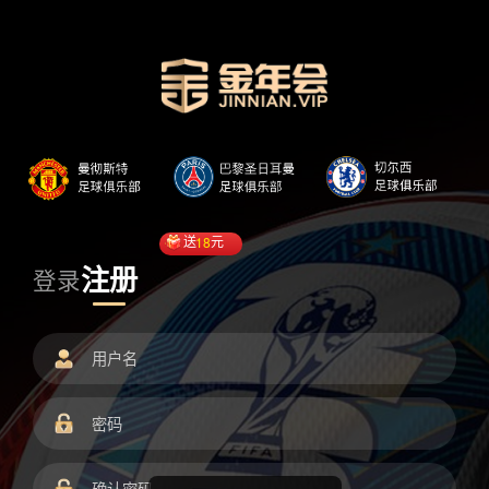
送
18
元
注册
登录