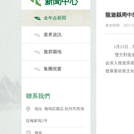
新聞中心
龍遊縣周中
金年会新聞
發布時間：2021-01-2
業界資訊
1月21日
黨群園地
雙方對龍
会深入推進茶
集團視窗
發展要依靠文
聯系我們
地址: 梅塢莊園店 杭州市西湖
區梅家塢2号
傳真: