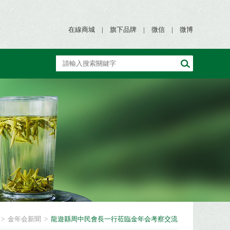
在線商城
|
旗下品牌
|
微信
|
微博
>
金年会新聞
>
龍遊縣周中民會長一行莅臨金年会考察交流