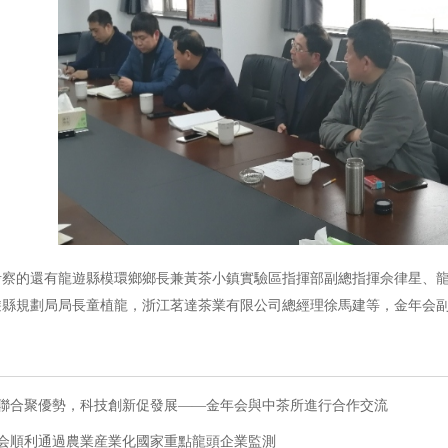
考察的還有龍遊縣模環鄉鄉長兼黃茶小鎮實驗區指揮部副總指揮佘律星、
遊縣規劃局局長童植龍，浙江茗達茶業有限公司總經理徐馬建等，金年会
聯合聚優勢，科技創新促發展——金年会與中茶所進行合作交流
会順利通過農業産業化國家重點龍頭企業監測