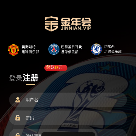
送
18
元
注册
登录