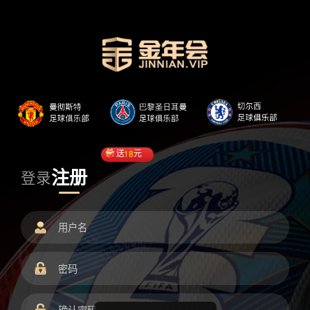
送
18
元
注册
登录