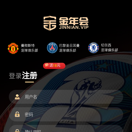
送
18
元
注册
登录