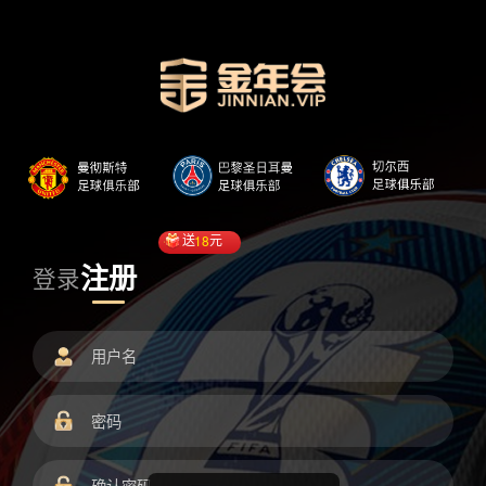
送
18
元
注册
登录