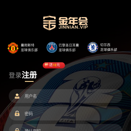
送
18
元
注册
登录